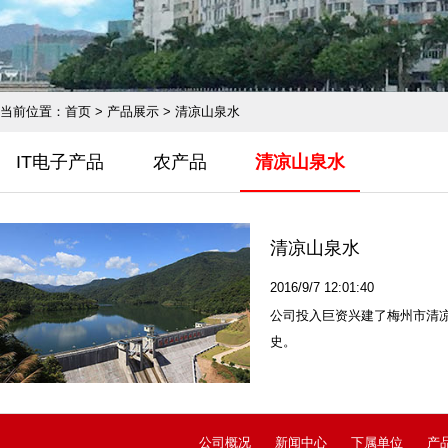
当前位置：
首页
>
产品展示
>
清凉山泉水
IT电子产品
农产品
清凉山泉水
清凉山泉水
2016/9/7 12:01:40
公司投入巨资兴建了梅州市清
史。
公司概况
新闻中心
下属单位
产